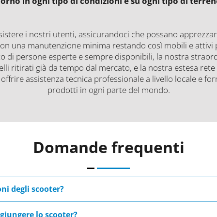
iorno in ogni tipo di condizioni e su ogni tipo di terren
sistere i nostri utenti, assicurandoci che possano apprezz
con una manutenzione minima restando così mobili e attivi p
tto di persone esperte e sempre disponibili, la nostra straord
li ritirati già da tempo dal mercato, e la nostra estesa rete d
 offrire assistenza tecnica professionale a livello locale e for
prodotti in ogni parte del mondo.
Domande frequenti
ni degli scooter?
econda del modello di scooter. Tutte le dimensioni sono specifi
giungere lo scooter?