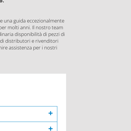
o.
are una guida eccezionalmente
er molti anni. Il nostro team
inaria disponibilità di pezzi di
i distributori e rivenditori
nire assistenza per i nostri
cate nella sezione Dati