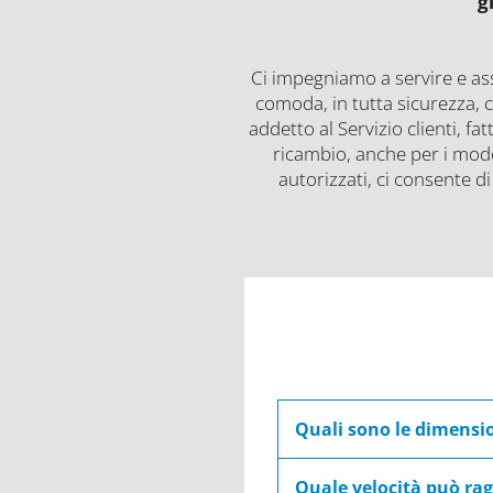
g
Ci impegniamo a servire e as
comoda, in tutta sicurezza, 
addetto al Servizio clienti, fa
ricambio, anche per i model
autorizzati, ci consente di
Quali sono le dimensio
Le dimensioni variano a s
Quale velocità può rag