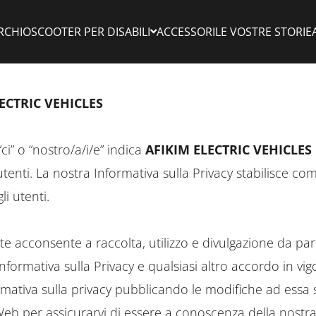
RCHIO
SCOOTER PER DISABILI​
ACCESSORI
LE VOSTRE STORIE
LECTRIC VEHICLES
“ci” o “nostro/a/i/e” indica
AFIKIM ELECTRIC VEHICLES L
tenti. La nostra Informativa sulla Privacy stabilisce co
i utenti.
te acconsente a raccolta, utilizzo e divulgazione da par
formativa sulla Privacy e qualsiasi altro accordo in vig
formativa sulla privacy pubblicando le modifiche ad essa
eb per assicurarvi di essere a conoscenza della nostra 