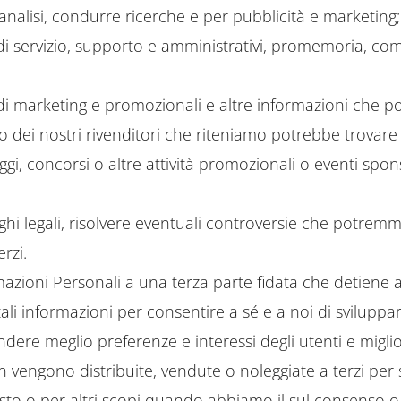
nalisi, condurre ricerche e per pubblicità e marketing;
 di servizio, supporto e amministrativi, promemoria, c
 di marketing e promozionali e altre informazioni che 
o dei nostri rivenditori che riteniamo potrebbe trovare 
, concorsi o altre attività promozionali o eventi sponso
hi legali, risolvere eventuali controversie che potremmo
rzi.
zioni Personali a una terza parte fidata che detiene an
li informazioni per consentire a sé e a noi di sviluppa
e meglio preferenze e interessi degli utenti e migliora
 vengono distribuite, vendute o noleggiate a terzi per
hiesto o per altri scopi quando abbiamo il sul consenso 